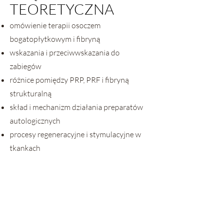
TEORETYCZNA
omówienie terapii osoczem
bogatopłytkowym i fibryną
wskazania i przeciwwskazania do
zabiegów
różnice pomiędzy PRP, PRF i fibryną
strukturalną
skład i mechanizm działania preparatów
autologicznych
procesy regeneracyjne i stymulacyjne w
tkankach
anatomia istotna w zabiegach
iniekcyjnych
obszary wysokiego ryzyka
kwalifikacja pacjenta do zabiegu
możliwe powikłania i postępowanie