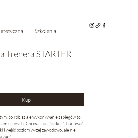
stetyczna
Szkolenia
a Trenera STARTER
Kup
 tym, co robisz ale wykonywanie zabiegów to
czenie innych. Chcesz zacząć szkolić, budować
ki i wejść poziom wyżej zawodowo, ale nie
acząć?