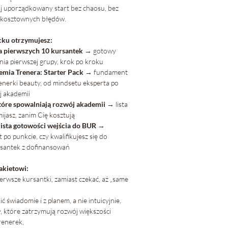
ój uporządkowany start bez chaosu, bez
z kosztownych błędów.
cku otrzymujesz:
a pierwszych 10 kursantek
→ gotowy
nia pierwszej grupy, krok po kroku
mia Trenera: Starter Pack
→ fundament
renerki beauty, od mindsetu eksperta po
j akademii
tóre spowalniają rozwój akademii
→ lista
ijasz, zanim Cię kosztują
ista gotowości wejścia do BUR
→
po punkcie, czy kwalifikujesz się do
rsantek z dofinansowań
akietowi:
erwsze kursantki, zamiast czekać, aż „same
ć świadomie i z planem, a nie intuicyjnie,
, które zatrzymują rozwój większości
renerek,