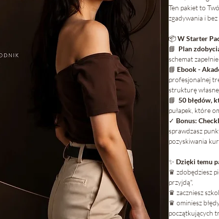
Ten pakiet to Tw
zgadywania i be
📦
W Starter Pa
📘
Plan zdobyci
schemat zapełnie
📘
Ebook - Akade
profesjonalnej t
strukturę własne
📘
50 błędów, k
pułapek, które om
✓
Bonus: Checkl
sprawdzasz punkt 
pozyskiwania ku
✨
Dzięki temu p
♛ zdobędziesz pi
przyjdą",
♛ zaczniesz szkoli
♛ ominiesz błędy
początkujących t