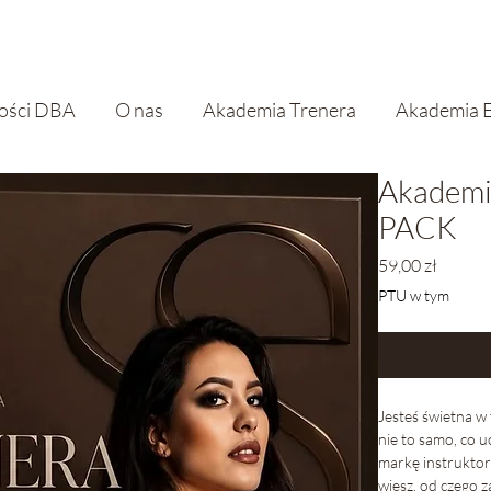
kości DBA
O nas
Akademia Trenera
Akademia E
Akademi
PACK
Cena
59,00 zł
PTU w tym
Jesteś świetna w
nie to samo, co u
markę instruktor
wiesz, od czego z